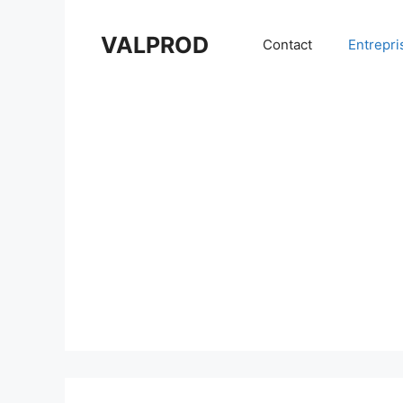
Aller
au
VALPROD
Contact
Entrepri
contenu