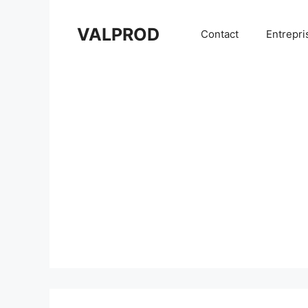
Aller
au
VALPROD
Contact
Entrepri
contenu