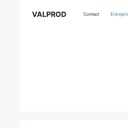
Aller
au
VALPROD
Contact
Entrepri
contenu