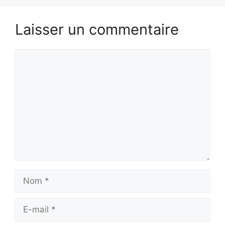
Laisser un commentaire
Commentaire
Nom
E-
mail