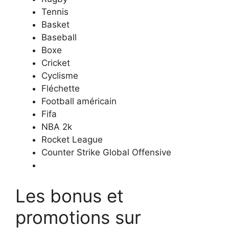
Tennis
Basket
Baseball
Boxe
Cricket
Cyclisme
Fléchette
Football américain
Fifa
NBA 2k
Rocket League
Counter Strike Global Offensive
Les bonus et
promotions sur