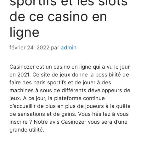
sportifs et les slots
de ce casino en
ligne
février 24, 2022
par
admin
Casinozer est un casino en ligne qui a vu le jour
en 2021. Ce site de jeux donne la possibilité de
faire des paris sportifs et de jouer à des
machines à sous de différents développeurs de
jeux. A ce jour, la plateforme continue
d’accueillir de plus en plus de joueurs à la quête
de sensations et de gains. Vous hésitez à vous
inscrire ? Notre avis Casinozer vous sera d’une
grande utilité.