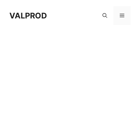
Aller
au
VALPROD
Menu
contenu