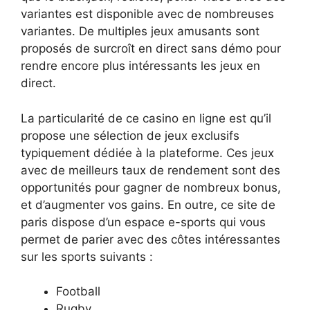
variantes est disponible avec de nombreuses
variantes. De multiples jeux amusants sont
proposés de surcroît en direct sans démo pour
rendre encore plus intéressants les jeux en
direct.
La particularité de ce casino en ligne est qu’il
propose une sélection de jeux exclusifs
typiquement dédiée à la plateforme. Ces jeux
avec de meilleurs taux de rendement sont des
opportunités pour gagner de nombreux bonus,
et d’augmenter vos gains. En outre, ce site de
paris dispose d’un espace e-sports qui vous
permet de parier avec des côtes intéressantes
sur les sports suivants :
Football
Rugby