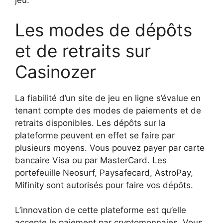
jeu.
Les modes de dépôts
et de retraits sur
Casinozer
La fiabilité d’un site de jeu en ligne s’évalue en
tenant compte des modes de paiements et de
retraits disponibles. Les dépôts sur la
plateforme peuvent en effet se faire par
plusieurs moyens. Vous pouvez payer par carte
bancaire Visa ou par MasterCard. Les
portefeuille Neosurf, Paysafecard, AstroPay,
Mifinity sont autorisés pour faire vos dépôts.
L’innovation de cette plateforme est qu’elle
accepte le paiement par cryptomonnaies. Vous