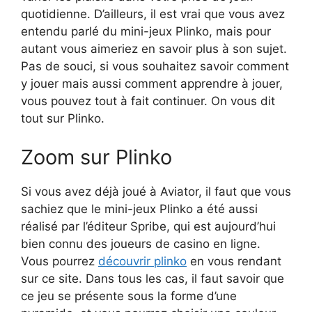
quotidienne. D’ailleurs, il est vrai que vous avez
entendu parlé du mini-jeux Plinko, mais pour
autant vous aimeriez en savoir plus à son sujet.
Pas de souci, si vous souhaitez savoir comment
y jouer mais aussi comment apprendre à jouer,
vous pouvez tout à fait continuer. On vous dit
tout sur Plinko.
Zoom sur Plinko
Si vous avez déjà joué à Aviator, il faut que vous
sachiez que le mini-jeux Plinko a été aussi
réalisé par l’éditeur Spribe, qui est aujourd’hui
bien connu des joueurs de casino en ligne.
Vous pourrez
découvrir plinko
en vous rendant
sur ce site. Dans tous les cas, il faut savoir que
ce jeu se présente sous la forme d’une