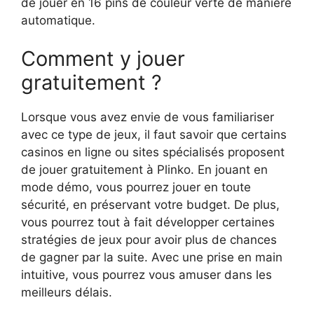
de jouer en 16 pins de couleur verte de manière
automatique.
Comment y jouer
gratuitement ?
Lorsque vous avez envie de vous familiariser
avec ce type de jeux, il faut savoir que certains
casinos en ligne ou sites spécialisés proposent
de jouer gratuitement à Plinko. En jouant en
mode démo, vous pourrez jouer en toute
sécurité, en préservant votre budget. De plus,
vous pourrez tout à fait développer certaines
stratégies de jeux pour avoir plus de chances
de gagner par la suite. Avec une prise en main
intuitive, vous pourrez vous amuser dans les
meilleurs délais.