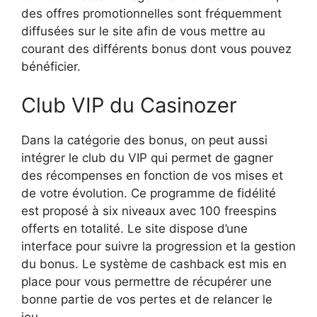
des offres promotionnelles sont fréquemment
diffusées sur le site afin de vous mettre au
courant des différents bonus dont vous pouvez
bénéficier.
Club VIP du Casinozer
Dans la catégorie des bonus, on peut aussi
intégrer le club du VIP qui permet de gagner
des récompenses en fonction de vos mises et
de votre évolution. Ce programme de fidélité
est proposé à six niveaux avec 100 freespins
offerts en totalité. Le site dispose d’une
interface pour suivre la progression et la gestion
du bonus. Le système de cashback est mis en
place pour vous permettre de récupérer une
bonne partie de vos pertes et de relancer le