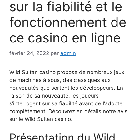
sur la fiabilité et le
fonctionnement de
ce casino en ligne
février 24, 2022
par
admin
Wild Sultan casino propose de nombreux jeux
de machines à sous, des classiques aux
nouveautés que sortent les développeurs. En
raison de sa nouveauté, les joueurs
s’interrogent sur sa fiabilité avant de l’adopter
complètement. Découvrez en détails notre avis
sur le Wild Sultan casino.
Présentation du Wild