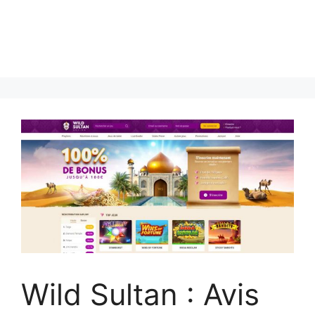
Wild Sultan : Avis