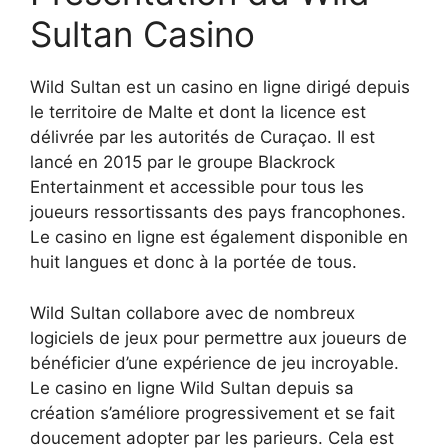
Sultan Casino
Wild Sultan est un casino en ligne dirigé depuis
le territoire de Malte et dont la licence est
délivrée par les autorités de Curaçao. Il est
lancé en 2015 par le groupe Blackrock
Entertainment et accessible pour tous les
joueurs ressortissants des pays francophones.
Le casino en ligne est également disponible en
huit langues et donc à la portée de tous.
Wild Sultan collabore avec de nombreux
logiciels de jeux pour permettre aux joueurs de
bénéficier d’une expérience de jeu incroyable.
Le casino en ligne Wild Sultan depuis sa
création s’améliore progressivement et se fait
doucement adopter par les parieurs. Cela est