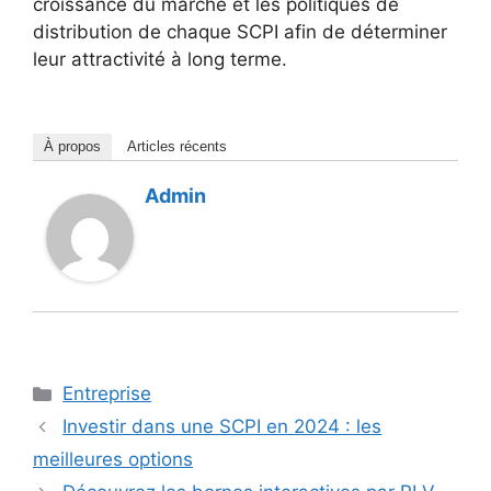
croissance du marché et les politiques de
distribution de chaque SCPI afin de déterminer
leur attractivité à long terme.
À propos
Articles récents
Admin
Catégories
Entreprise
Investir dans une SCPI en 2024 : les
meilleures options