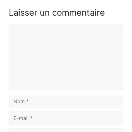
Laisser un commentaire
Commentaire
Nom
E-
mail
Site