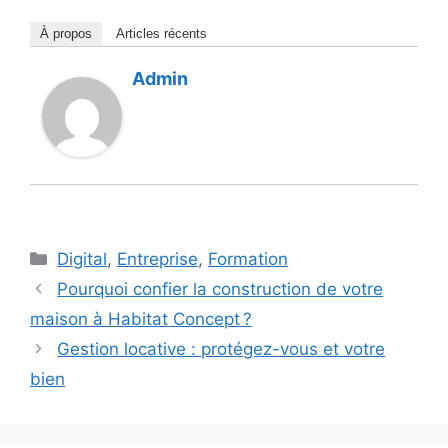
À propos
Articles récents
Admin
Catégories
Digital
,
Entreprise
,
Formation
Pourquoi confier la construction de votre
maison à Habitat Concept ?
Gestion locative : protégez-vous et votre
bien