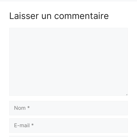
Laisser un commentaire
Commentaire
Nom
E-
mail