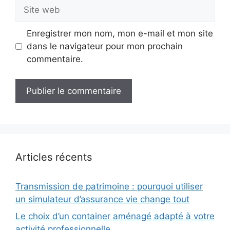
Site
web
Enregistrer mon nom, mon e-mail et mon site
dans le navigateur pour mon prochain
commentaire.
Articles récents
Transmission de patrimoine : pourquoi utiliser
un simulateur d’assurance vie change tout
Le choix d’un container aménagé adapté à votre
activité professionnelle