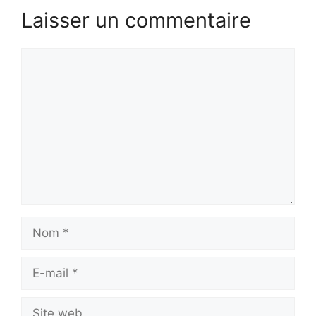
Laisser un commentaire
Commentaire
Nom
E-
mail
Site